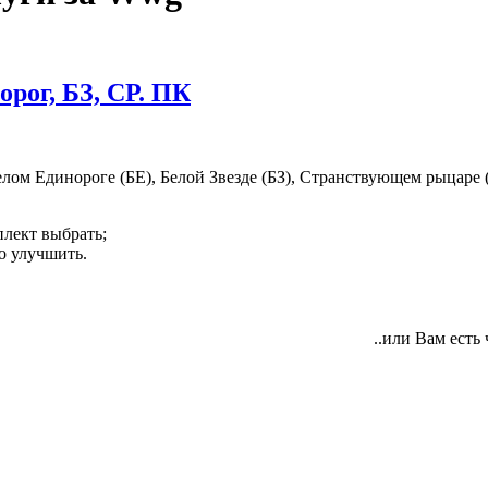
рог, БЗ, СР. ПК
лом Единороге (БЕ), Белой Звезде (БЗ), Странствующем рыцаре 
плект выбрать;
о улучшить.
..или Вам есть