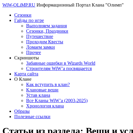
WiW-OLiMP.RU
Информационный Портал Клана "Олимп"
Сезонки
Гайды по игре
Выполняем задания
Сезонки, Праздники
Путешествие
Проходим Квесты
Ломаем замки
Прочее
Скриншоты
Забавные ошибки в Wizards World
Строителям WiW’a посвящается
Карта сайта
О Клане
Как вступить в клан?
Клановые вещи
Устав клана
Все Кланы WiW’a (2003-2025)
Хронология клана
Образы
Полезные ссылки
Статьи из раздела:
Вещи и ус