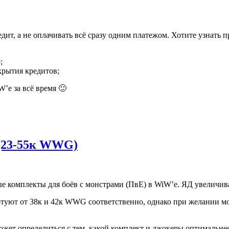
т, а не оплачивать всё сразу одним платежом. Хотите узнать пр
;
крытия кредитов;
’е за всё время 🙂
 (23-55к WWG)
 комплекты для боёв с монстрами (ПвЕ) в WiW’e. ЯД увеличива
уют от 38к и 42к WWG соответственно, однако при желании можн
может определиться с тем, какой комплект и джокеры оптимальне