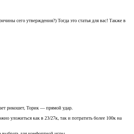
ичины сего утверждения?) Тогда это статья для вас! Также в
ет рикошет, Торик — прямой удар.
о уложиться как в 23/27к, так и потратить более 100к на
е выбрать для комфортной игры.