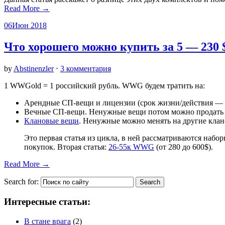
Read More →
06
Июн 2018
Что хорошего можно купить за 5 — 230 
by
Abstinenzler
⋅
3 комментария
1 WWGold = 1 российский рубль. WWG будем тратить на:
Арендные СП-вещи и лицензии (срок жизни/действия — 
Вечные СП-вещи. Ненужные вещи потом можно продать з
Клановые вещи
. Ненужные можно менять на другие клано
Это первая статья из цикла, в ней рассматриваются наб
покупок. Вторая статья:
26-55к WWG
(от 280 до 600$).
Read More →
Search for:
Интересные статьи:
В стане врага
(2)