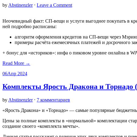
by
Abstinenzler
⋅
Leave a Comment
Неочевидный факт: СП-вещи и услуги выгоднее покупать в креди
ней подробно расписаны:
алгоритм оформления кредитов на СП-вещи через Мэрию
примеры расчёта ежемесячных платежей и досрочного за
+ бонус для «историков»: инфа о пиковом уровне онлайна в WiW
Read More →
06
Апр 2024
Комплекты Ярость Дракона и Торнадо
by
Abstinenzler
⋅
7 комментариев
«Ярость Дракона» и «Торнадо» — самые популярные бюджетные
Цены за полные комплекты в «нормальной» комплектации старт
создание своего «комплекта мечты».
Данная статья расскажет о разнице этих двух комплектов и по