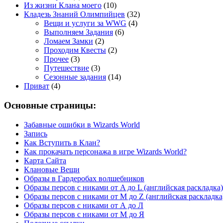
Из жизни Клана моего
(10)
Кладезь Знаний Олимпийцев
(32)
Вещи и услуги за WWG
(4)
Выполняем Задания
(6)
Ломаем Замки
(2)
Проходим Квесты
(2)
Прочее
(3)
Путешествие
(3)
Сезонные задания
(14)
Приват
(4)
Основные страницы:
Забавные ошибки в Wizards World
Запись
Как Вступить в Клан?
Как прокачать персонажа в игре Wizards World?
Карта Сайта
Клановые Вещи
Образы в Гардеробах волшебников
Образы персов с никами от A до L (английская раскладка)
Образы персов с никами от M до Z (английская раскладка
Образы персов с никами от А до Л
Образы персов с никами от М до Я