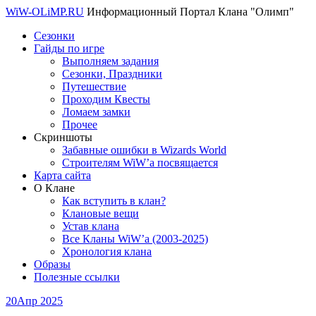
WiW-OLiMP.RU
Информационный Портал Клана "Олимп"
Сезонки
Гайды по игре
Выполняем задания
Сезонки, Праздники
Путешествие
Проходим Квесты
Ломаем замки
Прочее
Скриншоты
Забавные ошибки в Wizards World
Строителям WiW’a посвящается
Карта сайта
О Клане
Как вступить в клан?
Клановые вещи
Устав клана
Все Кланы WiW’a (2003-2025)
Хронология клана
Образы
Полезные ссылки
20
Апр 2025