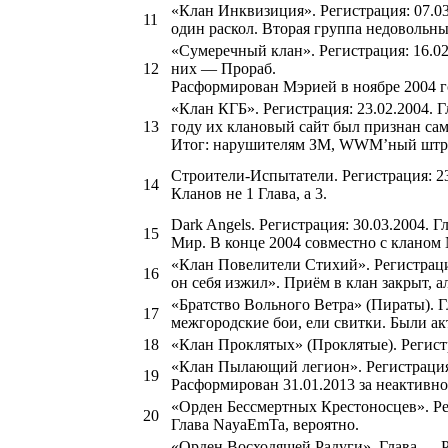
«Клан Инквизиция». Регистрация: 07.03
11
один раскол. Вторая группа недовольны
«Сумеречный клан». Регистрация: 16.02
12
них — Прораб.
Расформирован Мэрией в ноябре 2004 го
«Клан КГБ». Регистрация: 23.02.2004. 
13
году их клановый сайт был признан са
Итог: нарушителям ЗМ, WWM’ный штраф 
Строители-Испытатели. Регистрация: 23
14
Кланов не 1 Глава, а 3.
Dark Angels. Регистрация: 30.03.2004.
15
Мир. В конце 2004 совместно с кланом
«Клан Повелители Стихий». Регистрация:
16
он себя изжил». Приём в клан закрыт, 
«Братство Вольного Ветра» (Пираты). Г
17
межгородские бои, ели свитки. Были ак
18
«Клан Проклятых» (Проклятые). Регистр
«Клан Пылающий легион». Регистрация:
19
Расформирован 31.01.2013 за неактивно
«Орден Бессмертных Крестоносцев». Рег
20
Глава NayaEmTa, вероятно.
«Орден Восходящей Радуги». Глава — Ри