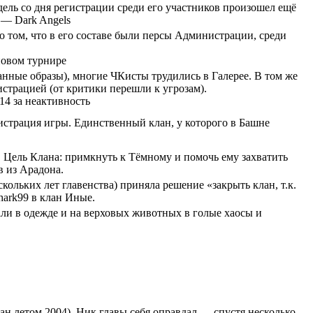
дель со дня регистрации среди его участников произошел ещё
 — Dark Angels
о том, что в его составе были персы Администрации, среди
новом турнире
анные образы), многие ЧКисты трудились в Галерее. В том же
страцией (от критики перешли к угрозам).
4 за неактивность
истрация игры. Единственный клан, у которого в Башне
. Цель Клана: примкнуть к Тёмному и помочь ему захватить
в из Арадона.
скольких лет главенства) приняла решение «закрыть клан, т.к.
hark99 в клан Иные.
али в одежде и на верховых животных в голые хаосы и
ан летом 2004). Ник главы себя оправдал — спустя несколько