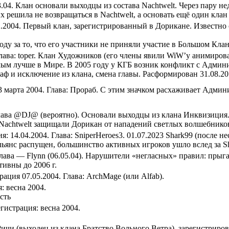
.04. Клан основали выходцы из состава Nachtwelt. Через пару не
х решила не возвращаться в Nachtwelt, а основать ещё один клан
.2004. Первый клан, зарегистрированный в Дорикане. Известно 
ду за то, что его участники не приняли участие в Большом Кла
Глава: toper. Клан Художников (его члены явили WiW’у анимиров
мым лучше в Мире. В 2005 году у КГБ возник конфликт с Админи
и исключение из клана, смена главы. Расформирован 31.08.201
 марта 2004. Глава: Прораб. С этим значком расхаживает Админ
 Глава @DJ@ (вероятно). Основали выходцы из клана Инквизиция
 Nachtwelt защищали Дорикан от нападений светлых волшебнико
 14.04.2004. Глава: SniperHeroes3. 01.07.2023 Shark99 (после не
альянс распущен, большинство активных игроков ушло вслед за S
лава — Flynn (06.05.04). Нарушители «негласных» правил: прыг
тивны до 2006 г.
ация 07.05.2004. Глава: ArchMage (или Аlfab).
 весна 2004.
сть
истрация: весна 2004.
чи (выходец из клана Братство Вольного Ветра), зарегистриров