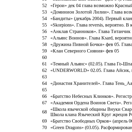
52
«Герои» дек 04 глава возможно Красн
53
«Доминион Золотой Лилии». Глава возмо
54
«Бандиты» (декабрь 2004). Первый клан
55
«Skorpions». Глава reversis, вероятно. В
56
«Анклав Странников». Глава Титанчик 
57
«Альянс Воинов». Глава Ksard, вероятно
58
«Дружина Пивной Бочки» фев 05. Глав
59
«Клан Северного Сияния» фев 05
60
61
«Темный Альянс» (02.05). Глава Го-Шпа
62
«UNDERWORLD» 02.05. Глава Айсик, ве
63
64
«Династия Хранителей». Глава Тень_Aaz
65
66
«Братство Небесных Клинков». Регистр
67
«Академия Ордена Воинов Света». Реги
«Школа языческой общины Внуки Сваро
68
Школа клана Языческий Круг жрецов Р
69
«Братство Свободных Орков» (апрель 0
70
«Green Dragons» (03.05). Расформирован