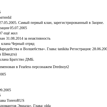
5
уратинЫ
27.05.2005. Самый первый клан, зарегистрированный в Заорне.
рация 05.07.2005
07 ещё жил
ан 31.08.2014 за неактивность
а клана Черный отряд
одейства и Волшебства». Глава: tanikitа Регистрация: 28.06.20
а Шмидта)
клана Братство ДМБ.
именован в Fearless персонажем Drednoyt2
2005
09.2005
5
лава ToreroRUS
романтов Эвиала». Глава: olda