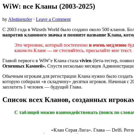
WiW: все Кланы (2003-2025)
by
Abstinenzler
⋅
Leave a Comment
С 2003 года в Wizsrds World было создано около 500 кланов. Б
напротив кланового значка и помните название Клана, кот
Это черновик, который постепенно
и очень медленно
бу
каком-то Клане — не стесняйтесь, присылайте мне текст.
Главой первого в WiW’e Клана стала
vivien
(бета-тестер, появи
Огненных Камней».
Спустя несколько месяцев Администрация
Обычным игрокам для регистрации Клана нужно было создать к
которую собирали «в складчину» десятки игроков. Начиная с 
заплатить 1 человек — будущий Глава.
Список всех Кланов, созданных игрока
С таблицей можно взаимодействовать (
поиск по слова
«Клан Серая Лига». Глава — Delfi. Рег