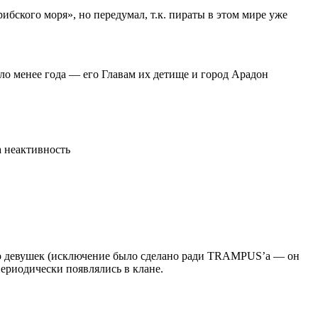
ибского моря», но передумал, т.к. пираты в этом мире уже
ило менее года — его Главам их детище и город Арадон
а неактивность
ко девушек (исключение было сделано ради TRAMPUS’а — он
ериодически появлялись в клане.