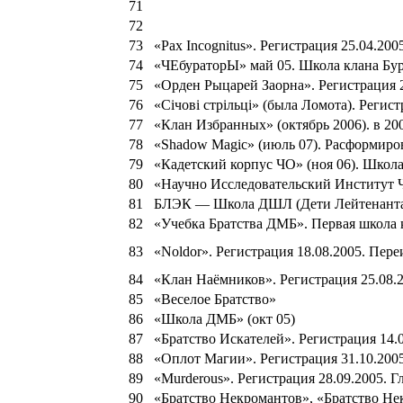
71
72
73
«Pax Incognitus». Регистрация 25.04.200
74
«ЧЕбураторЫ» май 05. Школа клана Б
75
«Орден Рыцарей Заорна». Регистрация 
76
«Сiчовi стрiльцi» (была Ломота). Регист
77
«Клан Избранных» (октябрь 2006). в 20
78
«Shadow Magic» (июль 07). Расформиров
79
«Кадетский корпус ЧО» (ноя 06). Школ
80
«Научно Исследовательский Институт Чар
81
БЛЭК — Школа ДШЛ (Дети Лейтенант
82
«Учебка Братства ДМБ». Первая школа 
83
«Noldor». Регистрация 18.08.2005. Пере
84
«Клан Наёмников». Регистрация 25.08.
85
«Веселое Братство»
86
«Школа ДМБ» (окт 05)
87
«Братство Искателей». Регистрация 14.
88
«Оплот Магии». Регистрация 31.10.200
89
«Murderous». Регистрация 28.09.2005. Г
90
«Братство Некромантов», «Братство Нек