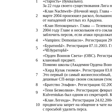
1
«старость» (буквально).
За 22 года своего существования Лига н
«Клан Nachtwelt» (Ночной мир). Глава 
2
марте 2004 произошел раскол, большин
от нападений светлых из Арадона.
«Клан Непокорных». Глава — Телевизор 
3
2004 году Главе и нескольким его сокл
заблочить персов, если атаки продолжат
4
«Vampires: Demoniacos». Регистрация 2
«БуратинЫ». Регистрация 07.11.2003. 
5
«ЧЕбураторЫ»
«Орден Воинов Света» (ОВС). Регистрац
6
клановый предмет.
Помимо школы (Академия Ордена Воинов
«Хирд Кулак гномов». Регистрация 03.01
7
Это первый (и самый жизнеспособный, к
дешевые СП-вещи своим сокланам (тем,
8
«Братство Эльфов». Регистрация: 02.200
«Тени Безмолвия». Регистрация: февраль
9
Kulverstukas был одним из секретарей. 
«Клан Легенда». Регистрация 24.02.200
10
продвигала запрет на общение в чате н
с просьбой удалить перса.