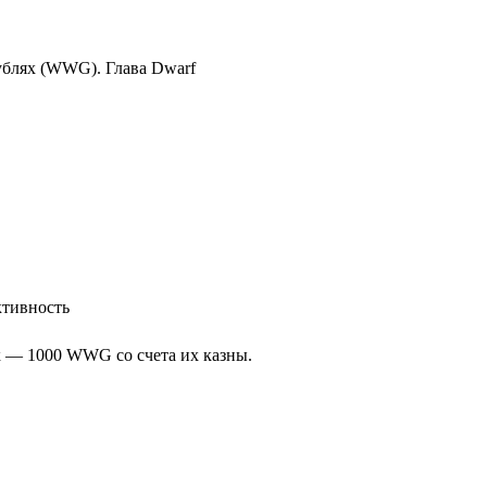
рублях (WWG). Глава Dwarf
ктивность
к — 1000 WWG со счета их казны.