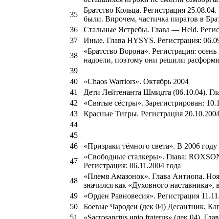
Братство Кольца. Регистрация 25.08.04.
35
были. Впрочем, частичка пиратов в Брат
36
Стальные Ястребы. Глава — Held. Регис
37
Иные. Глава HYSYS. Регистрация: 06.09
«Братство Ворона». Регистрация: осень
38
надоели, поэтому они решили расформи
39
40
«Chaos Warriors». Октябрь 2004
41
Дети Лейтенанта Шмидта (06.10.04). Глава
42
«Святые сёстры». Зарегистрирован: 10.1
43
Красные Тигры. Регистрация 20.10.200
44
45
46
«Призраки тёмного света». В 2006 году
«Свободные сталкеры». Глава: ROXSO
47
Регистрация: 06.11.2004 года
«Племя Амазонок». Глава Антиопа. Но
48
значился как «Духовного наставника»,
49
«Орден Равновесия». Регистрация 11.11
50
Боевые Чародеи (дек 04) Десантник, Ка
51
«Sacrosanctus unio fraterus» (дек 04). Г