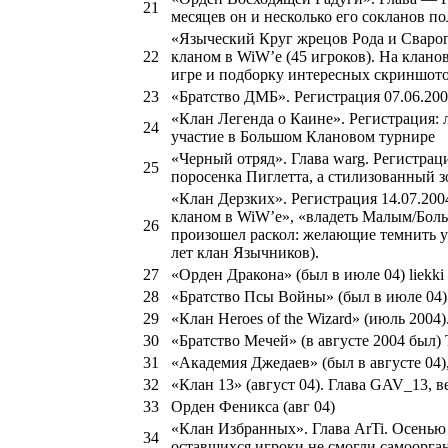
21
месяцев он и несколько его сокланов п
«Языческий Круг жрецов Рода и Сварога
22
кланом в WiW’e (45 игроков). На клано
игре и подборку интересных скриншото
23
«Братство ДМБ». Регистрация 07.06.200
«Клан Легенда о Каине». Регистрация: л
24
участие в Большом Клановом турнире
«Черный отряд». Глава warg. Регистрац
25
поросенка Пиглетта, а стилизованный з
«Клан Дерзких». Регистрация 14.07.200
кланом в WiW’е», «владеть Малым/Боль
26
произошел раскол: желающие темнить у
лет клан Язычников).
27
«Орден Дракона» (был в июле 04) liekki
28
«Братство Псы Войны» (был в июле 04).
29
«Клан Heroes of the Wizard» (июль 200
30
«Братство Мечей» (в августе 2004 был) 
31
«Академия Джедаев» (был в августе 04)
32
«Клан 13» (август 04). Глава GAV_13, в
33
Орден Феникса (авг 04)
«Клан Избранных». Глава ArTi. Осенью 
34
оставшихся игроки не смогли самоорга