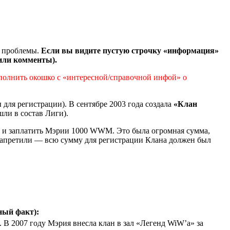
 проблемы.
Если вы видите пустую строчку «информация»
 или комменты).
аполнить окошко с «интересной/справочной инфой» о
для регистрации). В сентябре 2003 года создала
«Клан
ли в состав Лиги).
) и заплатить Мэрии 1000 WWM. Это была огромная сумма,
в запретили — всю сумму для регистрации Клана должен был
ный факт):
 В 2007 году Мэрия внесла клан в зал «Легенд WiW’a» за