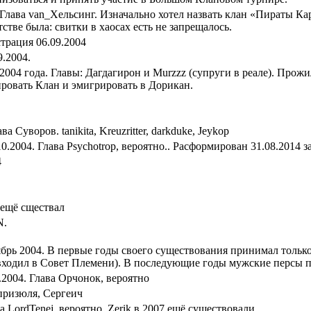
 Глава van_Хельсинг. Изначально хотел назвать клан «Пираты Кар
стве была: свитки в хаосах есть не запрещалось.
трация 06.09.2004
.2004.
 2004 года. Главы: Дагдагирон и Murzzz (супруги в реале). Прож
ровать Клан и эмигрировать в Дорикан.
 Суворов. tanikita, Kreuzritter, darkduke, Jeykop
0.2004. Глава Psychotrop, вероятно.. Расформирован 31.08.2014 з
4
 ещё сществал
N.
ябрь 2004. В первые годы своего существования принимал толь
 входил в Совет Племени). В последующие годы мужские персы п
.2004. Глава Орчонок, вероятно
призюля, Сергеич
лава LordTenej, вероятно. Zerik в 2007 ещё существовали