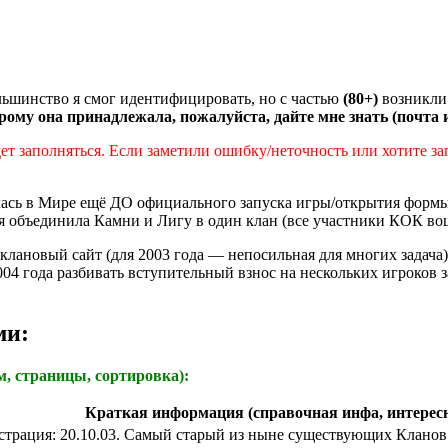
ольшинство я смог идентифицировать, но с частью
(80+)
возникли
орому она принадлежала
, пожалуйста, дайте мне знать (почта
дет заполняться. Если заметили ошибку/неточность или хотите з
лась в Мире ещё ДО официального запуска игры/открытия формы 
 объединила Камни и Лигу в один клан (все участники КОК вош
лановый сайт (для 2003 года — непосильная для многих задача
2004 года разбивать вступительный взнос на нескольких игроко
ми:
м, страницы, сортировка):
Краткая информация (справочная инфа, интерес
истрация: 20.10.03. Самый старый из ныне существующих Кланов.