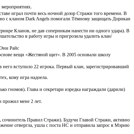
х мероприятиях.
ставе играл почти весь ночной дозор Стражи того времени. В
тно с кланом Dark Angels помогали Тёмному защищать Дорикан
рнире Кланов, не дав соперникам нанести ни одного удара). В
ешательство в работу игры и пригрозила удалить клан/
 Энн Райс
 основе вещи «Жестяной щит». В 2005 основали школу
 в него вступило 22 игрока. Первый клан, зарегистрировавший
ех, кому игра надоела.
ко гномов). Глава и секретари изредка награждали (дарили)
н прожил мене 2 лет.
», сочинитель Правил Стражи). Будучи Главой Стражи, активно
ожение отвергла, ушла с поста НС и отправила запрос в Мэрию