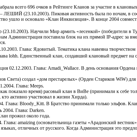
абрала всего 696 очков в Рейтинге Кланов за участие в клановы
— ЛЕШИЙ (23.10.2003). Пиковая активность была по ночам, в со
ство ушло и основало «Клан Инквизиция». В конце 2004 совмес
(23.10.2003). Научили Мир армить «лесенкой» (победители в Ту
анам Администрация поставила блок на их прямой IP-адрес за вм
ся.
9.10.2003. Глава: Ядовитый. Тематика клана навеяна творчеством
Глава lohh. Единственный клан, создавший клановый предмет на
ия 02.12.2003. Глава: Amadi_Wallace. В день основания Ордена
 Света) создал «дом престарелых» (Орден Стариков WiW) для т
.2004. Глава: Meeps.
ак показало время) расовый клан в ВиВе (принимали к себе толь
 кто активно участвовал в жизни Хирда).
4. Глава: Bloody_Kitt. В Братство принимали только эльфов. Кла
 2004. Глава: Darken.
Клан прожил около года.
4. Глава: amaizing (основательница газеты «Арадонский вестник
а языках, отличных от русского. Когда Администрация это предл