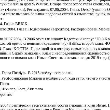
олучили ЧМ за дюп WWM’ок. Вскоре после этого глава сменился,
» (Язычники). Регистрация: 07.06.2004. Глава: Desso (ушел из
вом сайте имелась большая подборка статей о язычестве, рунах,
в.
4. Глава: BRICK.
ето 2004. Глава: Подмосковье (вероятно). Расформирован Мэрией
ия 01.07.2004. В 2006 открыли школу: Кадетский корпус ЧО. «Кла
олотой орел с огненными крыльями» (с) Halifax, второй глава ЧО
4. Глава KOCTIA. Цель: «войти в пятёрку самых сильных кланов
шим и Серым замками». Клан с неопределившейся склонностью: в
шли и основали клан Иные. Светлыми оставались до 2019 года (
 Глава Питбуль. В 2015 ещё сушествовали
4). Расформирован Мэрией в ноябре 2004 года за то, что его уча
Thorn
, Шкипер, Брат_Alderaana
ероятно
2004 практически весь активный состав перешел в клан Иные. 
низоваться и принять участие в Большом Клановом турнире.