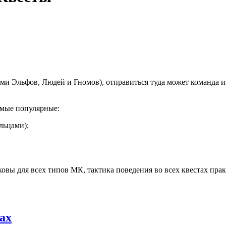
ми Эльфов, Людей и Гномов), отправиться туда может команда из
амые популярные:
льцами);
овы для всех типов МК, тактика поведения во всех квестах пра
ах