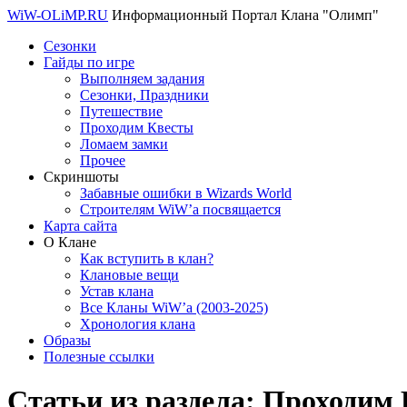
WiW-OLiMP.RU
Информационный Портал Клана "Олимп"
Сезонки
Гайды по игре
Выполняем задания
Сезонки, Праздники
Путешествие
Проходим Квесты
Ломаем замки
Прочее
Скриншоты
Забавные ошибки в Wizards World
Строителям WiW’a посвящается
Карта сайта
О Клане
Как вступить в клан?
Клановые вещи
Устав клана
Все Кланы WiW’a (2003-2025)
Хронология клана
Образы
Полезные ссылки
Статьи из раздела:
Проходим 