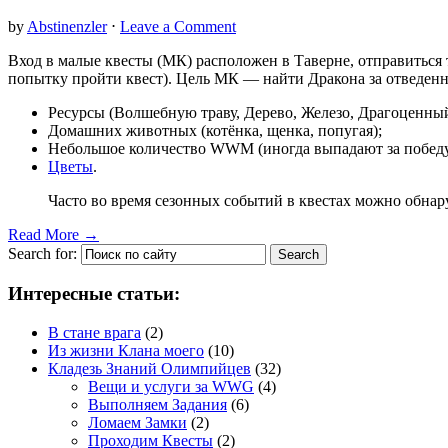
by
Abstinenzler
⋅
Leave a Comment
Вход в малые квесты (МК) расположен в Таверне, отправиться
попытку пройти квест). Цель МК — найти Дракона за отведенно
Ресурсы (Волшебную траву, Дерево, Железо, Драгоценный
Домашних животных (котёнка, щенка, попугая);
Небольшое количество WWM (иногда выпадают за победу
Цветы
.
Часто во время сезонных событий в квестах можно обна
Read More →
Search for:
Интересные статьи:
В стане врага
(2)
Из жизни Клана моего
(10)
Кладезь Знаний Олимпийцев
(32)
Вещи и услуги за WWG
(4)
Выполняем Задания
(6)
Ломаем Замки
(2)
Проходим Квесты
(2)