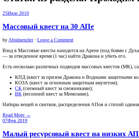
25
Июн 2019
Массовый квест на 30 АПе
by
Abstinenzler
⋅
Leave a Comment
Вход в Массовые квесты находится на Арене (под боями с Духа
— за отведенное время (1 час) найти Дракона и убить его.
Есть несколько различных подвидов массовых квестов (МК), с
КПД (квест за призом Дракона и Водными защитными ко
КОЗА (квест за огненным защитным амулетом);
СК
(снежный квест за снежинками);
ВК
(весенний квест за Мимозами).
Наборы вещей и свитков, распределения АПов и стихий одинак
Read More →
07
Фев 2019
Малый ресурсовый квест на низких АП