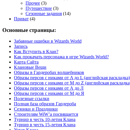
Прочее
(3)
Путешествие
(3)
Сезонные задания
(14)
Приват
(4)
Основные страницы:
Забавные ошибки в Wizards World
Запись
Как Вступить в Клан?
Как прокачать персонажа в игре Wizards World?
Карта Сайта
Клановые Вещи
Образы в Гардеробах волшебников
Образы персов с никами от A до L (английская раскладка)
Образы персов с никами от M до Z (английская раскладка
Образы персов с никами от А до Л
Образы персов с никами от М до Я
Полезные ссылки
Полная база образов Гардероба
Сезонки и Праздники
Строителям WiW’a посвящается
Турнир в честь 10-летия Клана
Турнир в честь 15-летия Клана
Устав Клана